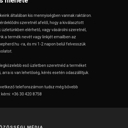
ás menete
keink általában kis mennyiségben vannak raktáron.
deklődni szeretnél afelől, hogy a kiválasztott
 üzletünkben elérhető, vagy vásárolni szeretnél,
nk a termék nevét vagy linkjét emailben az
epherd.hu -ra, és mi 1-2 napon belül felvesszük
olatot.
legközelebb eső üzletben szeretnéd a terméket
 arra is van lehetőség, kérés esetén odaszállítjuk.
övetkező telefonszámon tudsz még bővebb
 kérni: +36 30 420 8758
ÖZÖSSÉGI MÉDIA