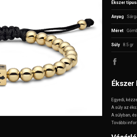
Ékszer típu
Anyag
Sárg
Méret
Gömb
Súly
8.5 gr
Ékszer 
Egyedi, kézze
A súly az éks
A súlyban, és 
További infor