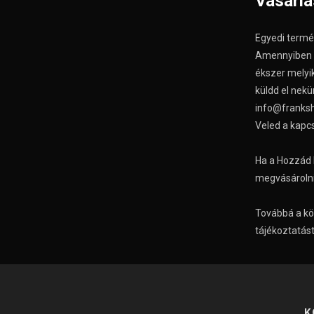
Vásárl
Egyedi termé
Amennyiben ér
ékszer melyik
küldd el nekü
info@franksh
Veled a kapcs
Ha a Hozzád 
megvásárolni,
Továbbá a k
tájékoztatást
K