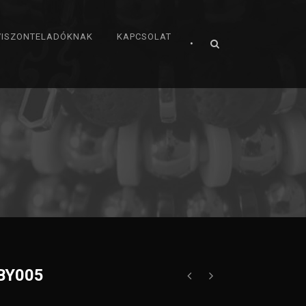
VISZONTELADÓKNAK
KAPCSOLAT
•
IBY005