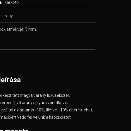
sa
karkötő
a arany
ök átmérője: 5 mm.
leírása
l készített magyar, arany luxusékszer.
zerben lévő arany súlyára vonatkozik.
ezáltal az árban is -10%, illetve +10% eltérés lehet.
mációért vedd fel velünk a kapcsolatot!