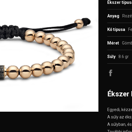
Ékszer típu
Anyag
Rozé
Kő típusa
Fe
Méret
Gömb
Súly
8.6 gr
Ékszer 
Egyedi, kézze
A súly az éks
A súlyban, és 
További infor