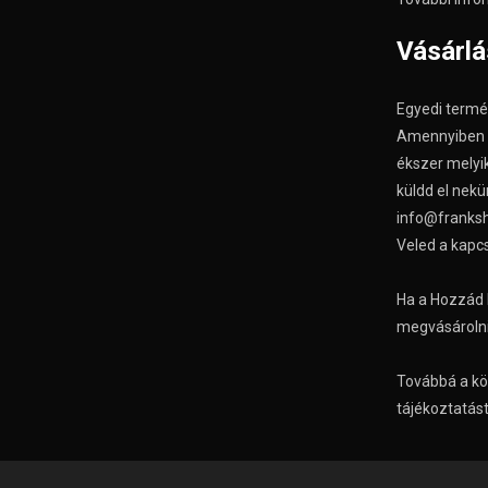
Vásárl
Egyedi termé
Amennyiben ér
ékszer melyik
küldd el nekü
info@franksh
Veled a kapcs
Ha a Hozzád 
megvásárolni,
Továbbá a k
tájékoztatást