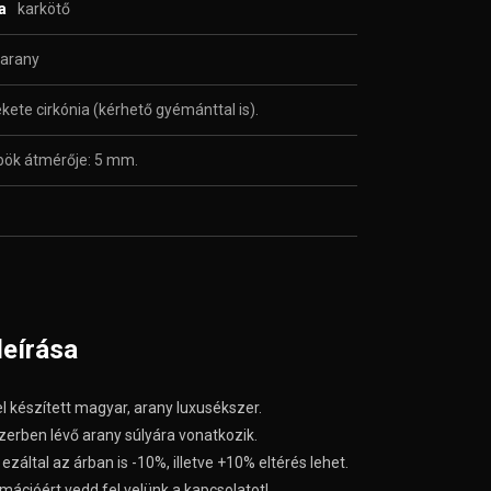
sa
karkötő
arany
kete cirkónia (kérhető gyémánttal is).
ök átmérője: 5 mm.
leírása
l készített magyar, arany luxusékszer.
zerben lévő arany súlyára vonatkozik.
ezáltal az árban is -10%, illetve +10% eltérés lehet.
mációért vedd fel velünk a kapcsolatot!