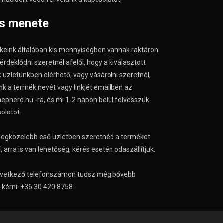
ás menete
keink általában kis mennyiségben vannak raktáron.
deklődni szeretnél afelől, hogy a kiválasztott
 üzletünkben elérhető, vagy vásárolni szeretnél,
nk a termék nevét vagy linkjét emailben az
epherd.hu -ra, és mi 1-2 napon belül felvesszük
olatot.
legközelebb eső üzletben szeretnéd a terméket
 arra is van lehetőség, kérés esetén odaszállítjuk.
övetkező telefonszámon tudsz még bővebb
 kérni: +36 30 420 8758